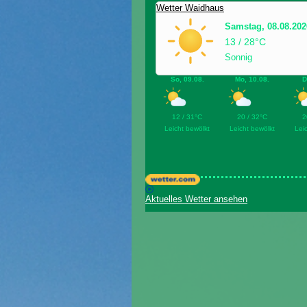
Wetter Waidhaus
Samstag, 08.08.202
13 / 28°C
Sonnig
So, 09.08.
Mo, 10.08.
D
12 / 31°C
20 / 32°C
2
Leicht bewölkt
Leicht bewölkt
Lei
Aktuelles Wetter ansehen