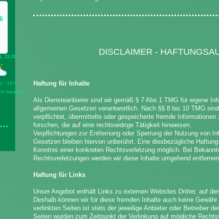
6
DISCLAIMER - HAFTUNGS
i, 11.08.
Haftung für Inhalte
0 / 28°C
cht bewölkt
Als Diensteanbieter sind wir gemäß § 7 Abs.1 TMG für eigene Inh
allgemeinen Gesetzen verantwortlich. Nach §§ 8 bis 10 TMG sind 
verpflichtet, übermittelte oder gespeicherte fremde Information
forschen, die auf eine rechtswidrige Tätigkeit hinweisen.
Verpflichtungen zur Entfernung oder Sperrung der Nutzung von I
Gesetzen bleiben hiervon unberührt. Eine diesbezügliche Haftung 
Kenntnis einer konkreten Rechtsverletzung möglich. Bei Bekann
Rechtsverletzungen werden wir diese Inhalte umgehend entfernen
Haftung für Links
Unser Angebot enthält Links zu externen Websites Dritter, auf der
Deshalb können wir für diese fremden Inhalte auch keine Gewähr 
verlinkten Seiten ist stets der jeweilige Anbieter oder Betreiber de
Seiten wurden zum Zeitpunkt der Verlinkung auf mögliche Rechtsv